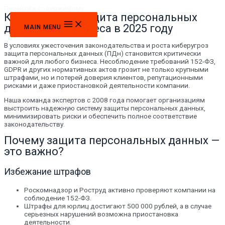
Перейти к содержимому
Комплексная защита персональных
данных для бизнеса в 2025 году
MAIN MENU
В условиях ужесточения законодательства и роста киберугроз
защита персональных данных (ПДн) становится критически
важной для любого бизнеса. Несоблюдение требований 152-ФЗ,
GDPR и других нормативных актов грозит не только крупными
штрафами, но и потерей доверия клиентов, репутационными
рисками и даже приостановкой деятельности компании.
Наша команда экспертов с 2008 года помогает организациям
выстроить надежную систему защиты персональных данных,
минимизировать риски и обеспечить полное соответствие
законодательству.
Почему защита персональных данных —
это важно?
Избежание штрафов
Роскомнадзор и Роструд активно проверяют компании на
соблюдение 152-ФЗ.
Штрафы для юрлиц достигают 500 000 рублей, а в случае
серьезных нарушений возможна приостановка
деятельности.