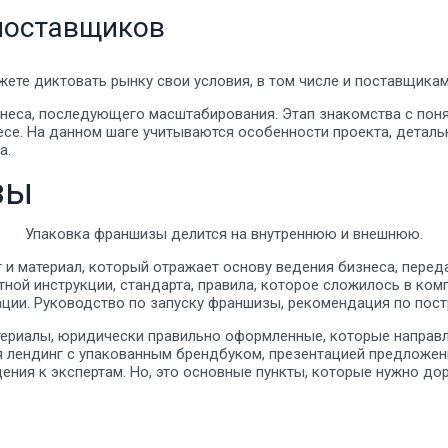
 поставщиков
ете диктовать рынку свои условия, в том числе и поставщикам
неса, последующего масштабирования. Этап знакомства с пон
есе. На данном шаге учитываются особенности проекта, деталь
а.
зы
Упаковка франшизы делится на внутреннюю и внешнюю.
и материал, который отражает основу ведения бизнеса, перед
ой инструкции, стандарта, правила, которое сложилось в комп
ции. Руководство по запуску франшизы, рекомендация по пос
ериалы, юридически правильно оформленные, которые направле
я лендинг с упакованным брендбуком, презентацией предложен
щения к экспертам. Но, это основные пункты, которые нужно д