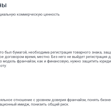
ны
нциальную коммерческую ценность
то был бумагой, необходима регистрация товарного знака, защ
ое договором время, местно. Без него не выйдет регистрация 
ю модель франчайзи, как и финансовую, нужно защитить юрид
оту:
ояльное отношение с уровнем доверия франчайзи, понять бизн
зационный имидж, понизить общий риск.