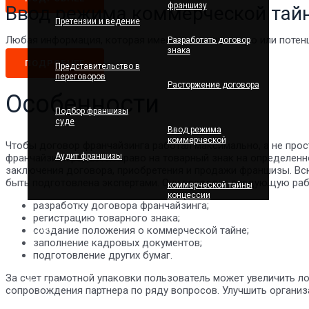
франшизу
Ввод режима коммерческой тай
Претензии и ведение
Любая информация, которая имеет действительную или поте
Разработать договор
знака
ПОДРОБНЕЕ
Представительство в
переговоров
Расторжение договора
Особенности
Подбор франшизы
суде
Ввод режима
коммерческой
Чтобы договор франчайзинга работал максимально, а не прос
Аудит франшизы
франчайзи передается право на товарный знак на определенн
заключения договора, приобретения и продажи франшизы. Вс
быть подготовлена экспертами. Они проводят следующую раб
коммерческой тайны
концессии
разработку договора франчайзинга;
регистрацию товарного знака;
О нас
создание положения о коммерческой тайне;
заполнение кадровых документов;
подготовление других бумаг.
За счет грамотной упаковки пользователь может увеличить л
Контакты
сопровождения партнера по ряду вопросов. Улучшить органи